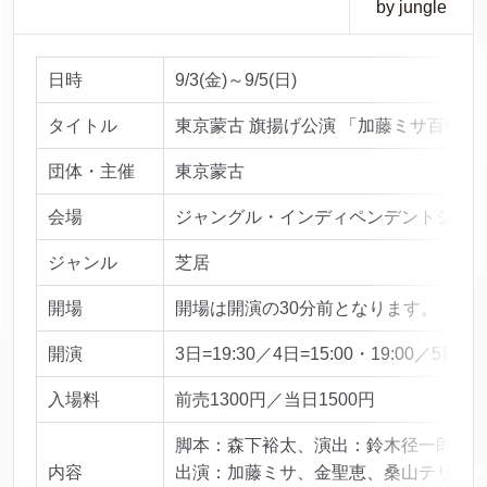
by jungle
日時
9/3(金)～9/5(日)
タイトル
東京蒙古 旗揚げ公演 「加藤ミサ百物語
団体・主催
東京蒙古
会場
ジャングル・インディペンデントシアター 
ジャンル
芝居
開場
開場は開演の30分前となります。
開演
3日=19:30／4日=15:00・19:00／5日=15
入場料
前売1300円／当日1500円
脚本：森下裕太、演出：鈴木径一郎
内容
出演：加藤ミサ、金聖恵、桑山テリー治(