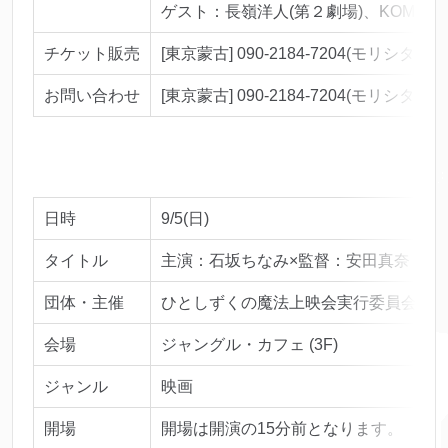
ゲスト：長嶺洋人(第２劇場)、KOMAKI(TA
チケット販売
[東京蒙古] 090-2184-7204(モリシタ)
お問い合わせ
[東京蒙古] 090-2184-7204(モリシタ)
日時
9/5(日)
タイトル
主演：石坂ちなみ×監督：安田真奈 『
団体・主催
ひとしずくの魔法上映会実行委員会
会場
ジャングル・カフェ (3F)
ジャンル
映画
開場
開場は開演の15分前となります。