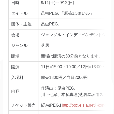
日時
9/11(土)～9/12(日)
タイトル
昆虫PEG. 「原稿1.5まいル」
団体・主催
昆虫PEG.
会場
ジャングル・インディペンデントシアター 
ジャンル
芝居
開場
開場は開演の30分前となります。
開演
11日=15:00・19:00／12日=13:00・17:0
入場料
前売1800円／当日2000円
作演出：昆虫PEG.
内容
川上七瀬、本多真理(芝居屋坂道ストア)、中
チケット販売
[昆虫PEG.]
http://box.elsia.net/~koncyup