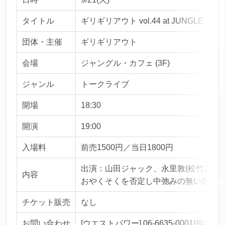
タイトル
ギリギリアウト vol.44 at JUNGLE
団体・主催
ギリギリアウト
会場
ジャングル・カフェ (3F)
ジャンル
トークライブ
開場
18:30
開演
19:00
入場料
前売1500円／当日1800円
出演：山田ジャック、永里敦(松竹芸能)
内容
おやくそくを否定し中弛みの無い危機
チケット販売
なし
お問い合わせ
[ウエストパワー] 06-6635-0001(担当ナ